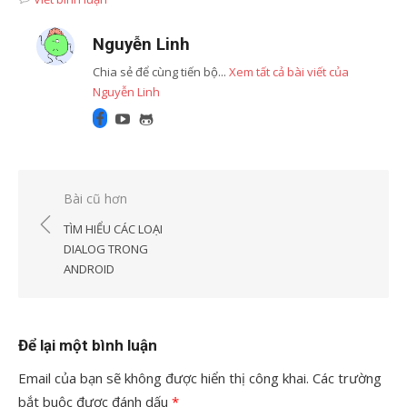
Nguyễn Linh
Chia sẻ để cùng tiến bộ...
Xem tất cả bài viết của
Nguyễn Linh
Facebook
Youtube
GitHub
Điều
Bài cũ hơn
hướng
TÌM HIỂU CÁC LOẠI
bài
DIALOG TRONG
ANDROID
viết
Để lại một bình luận
Email của bạn sẽ không được hiển thị công khai.
Các trường
bắt buộc được đánh dấu
*