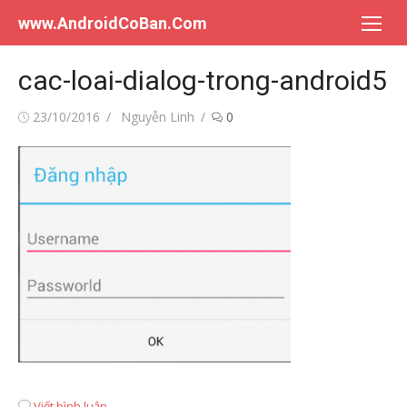
Chuyển
www.AndroidCoBan.Com
tới
nội
cac-loai-dialog-trong-android5
dung
Đăng
Tác
23/10/2016
Nguyễn Linh
0
vào
giả
Viết bình luận