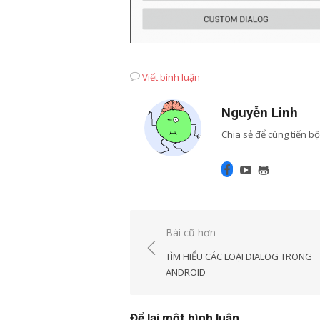
Viết bình luận
Nguyễn Linh
Chia sẻ để cùng tiến bộ
Facebook
Youtube
GitHub
Điều
Bài cũ hơn
hướng
TÌM HIỂU CÁC LOẠI DIALOG TRONG
bài
ANDROID
viết
Để lại một bình luận