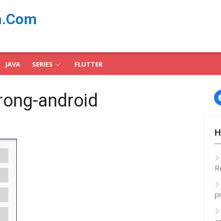
n.Com
JAVA
SERIES
FLUTTER
trong-android
H
R
p
a