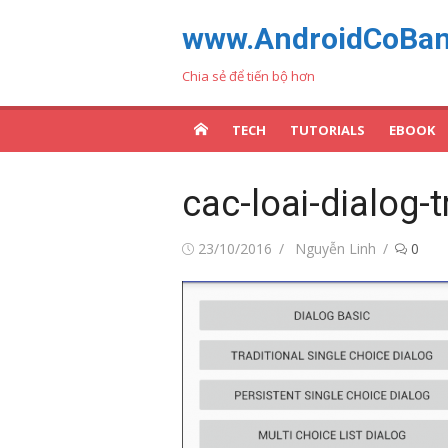
Chuyển
www.AndroidCoBa
tới
nội
Chia sẻ để tiến bộ hơn
dung
TECH
TUTORIALS
EBOOK
cac-loai-dialog-
Đăng
Tác
23/10/2016
Nguyễn Linh
0
vào
giả