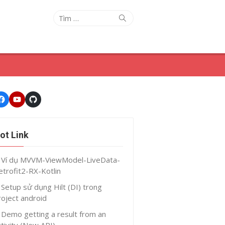
Tìm
Tìm
kiếm
kết
quả
cho:
Facebook
Youtube
GitHub
ot Link
Ví dụ MVVM-ViewModel-LiveData-
etrofit2-RX-Kotlin
Setup sử dụng Hilt (DI) trong
roject android
Demo getting a result from an
ctivity (New API)