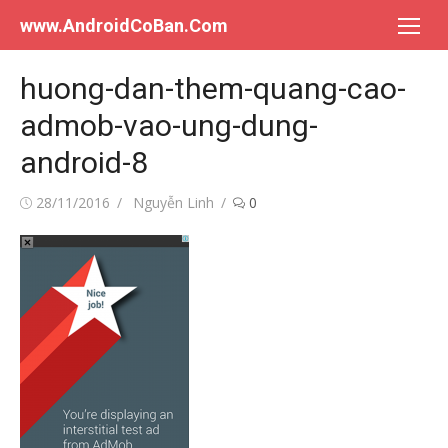
Chuyển
www.AndroidCoBan.Com
tới
nội
huong-dan-them-quang-cao-
dung
admob-vao-ung-dung-
android-8
Đăng
Tác
28/11/2016
Nguyễn Linh
0
vào
giả