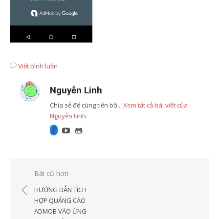
Viết bình luận
Nguyễn Linh
Chia sẻ để cùng tiến bộ...
Xem tất cả bài viết của
Nguyễn Linh
Facebook
Youtube
GitHub
Điều
Bài cũ hơn
hướng
HƯỚNG DẪN TÍCH
bài
HỢP QUẢNG CÁO
ADMOB VÀO ỨNG
viết