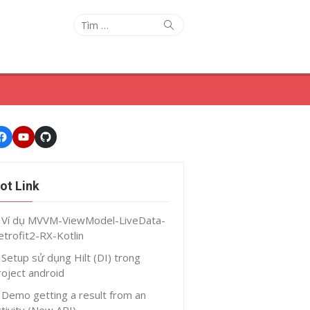
Tìm
Tìm
kiếm
kết
quả
cho:
Facebook
Youtube
GitHub
ot Link
Ví dụ MVVM-ViewModel-LiveData-
etrofit2-RX-Kotlin
Setup sử dụng Hilt (DI) trong
roject android
Demo getting a result from an
ctivity (New API)