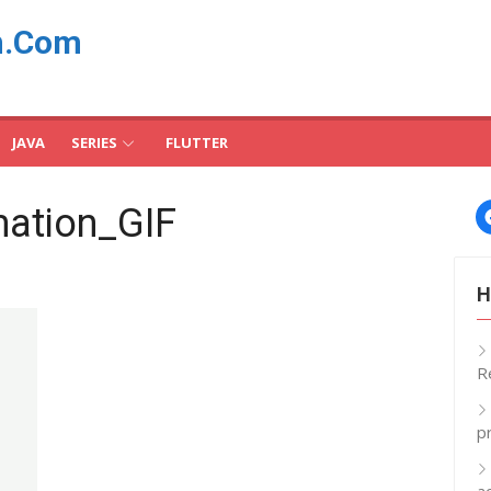
n.Com
JAVA
SERIES
FLUTTER
mation_GIF
H
R
p
a