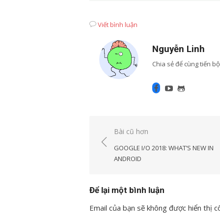
Viết bình luận
Nguyễn Linh
Chia sẻ để cùng tiến bộ
Facebook
Youtube
GitHub
Điều
Bài cũ hơn
hướng
GOOGLE I/O 2018: WHAT’S NEW IN
bài
ANDROID
viết
Để lại một bình luận
Email của bạn sẽ không được hiển thị cô