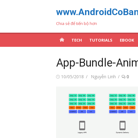
Chuyển
www.AndroidCoBa
tới
nội
Chia sẻ để tiến bộ hơn
dung
TECH
TUTORIALS
EBOOK
App-Bundle-Ani
Đăng
Tác
10/05/2018
Nguyễn Linh
0
vào
giả