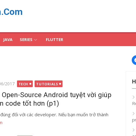
n.Com
JAVA
SERIES
FLUTTER
H
g
06/2017
TECH
TUTORIALS
 Open-Source Android tuyệt vời giúp
n code tốt hơn (p1)
R
 đúng đối với các developer. Nếu bạn muốn trở thành
p
m
a