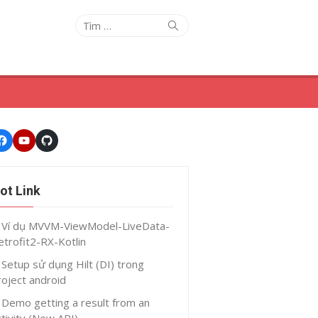
Tìm
Tìm
kiếm
kết
quả
cho:
Facebook
Youtube
GitHub
ot Link
Ví dụ MVVM-ViewModel-LiveData-
etrofit2-RX-Kotlin
Setup sử dụng Hilt (DI) trong
roject android
Demo getting a result from an
ctivity (New API)