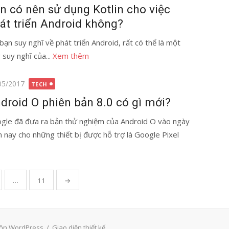
n có nên sử dụng Kotlin cho việc
át triển Android không?
 bạn suy nghĩ về phát triển Android, rất có thể là một
 suy nghĩ của...
Xem thêm
g
05/2017
TECH
droid O phiên bản 8.0 có gì mới?
gle đã đưa ra bản thử nghiệm của Android O vào ngày
 nay cho những thiết bị được hỗ trợ là Google Pixel
…
11
→
ồn WordPress
/
Giao diện thiết kế