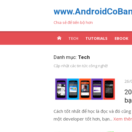
Chuyển
www.AndroidCoBa
tới
nội
Chia sẻ để tiến bộ hơn
dung
TECH
TUTORIALS
EBOOK
Danh mục:
Tech
Cập nhật các tin tức công nghệ!
Đăn
26/
vào
20
bạ
Cách tốt nhất để học là đọc và đó cũng
một developer tốt hơn, bạn...
Xem thê