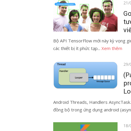
Đăn
21/
vào
Go
tư
vi
Bộ API TensorFlow mới này kỳ vọng giúp
các thiết bị ít phức tạp...
Xem thêm
Đăn
29/
vào
(P
pr
Lo
Android Threads, Handlers AsyncTask. B
đồng bộ trong ứng dụng android (asyn
Đăn
18/