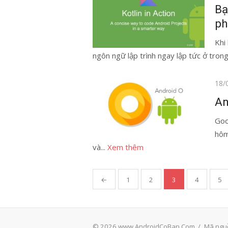
vào
Bạ
ph
Khi
ngôn ngữ lập trình ngay lập tức ở trong
Đăn
18/
vào
An
Goo
hôm
và...
Xem thêm
Phân
←
1
2
3
4
5
trang
bài
viết
© 2026 www.AndroidCoBan.Com
/
Mã ngu