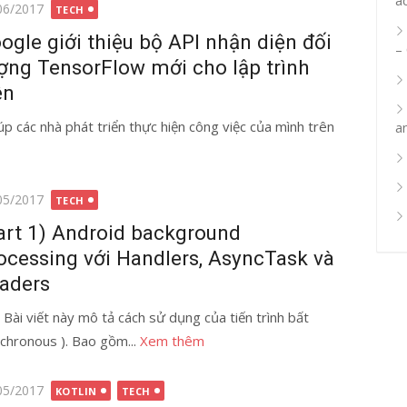
g
06/2017
TECH
ogle giới thiệu bộ API nhận diện đối
–
ợng TensorFlow mới cho lập trình
ên
 các nhà phát triển thực hiện công việc của mình trên
a
g
05/2017
TECH
art 1) Android background
ocessing với Handlers, AsyncTask và
aders
ài viết này mô tả cách sử dụng của tiến trình bất
chronous ). Bao gồm...
Xem thêm
g
05/2017
KOTLIN
TECH